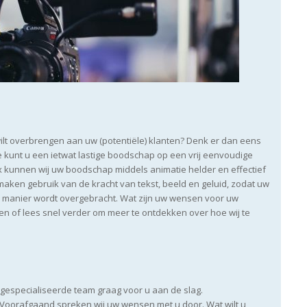
lt overbrengen aan uw (potentiële) klanten? Denk er dan eens
ie kunt u een ietwat lastige boodschap op een vrij eenvoudige
x kunnen wij uw boodschap middels animatie helder en effectief
aken gebruik van de kracht van tekst, beeld en geluid, zodat uw
e manier wordt overgebracht. Wat zijn uw wensen voor uw
en of lees snel verder om meer te ontdekken over hoe wij te
 gespecialiseerde team graag voor u aan de slag.
 Voorafgaand spreken wij uw wensen met u door. Wat wilt u