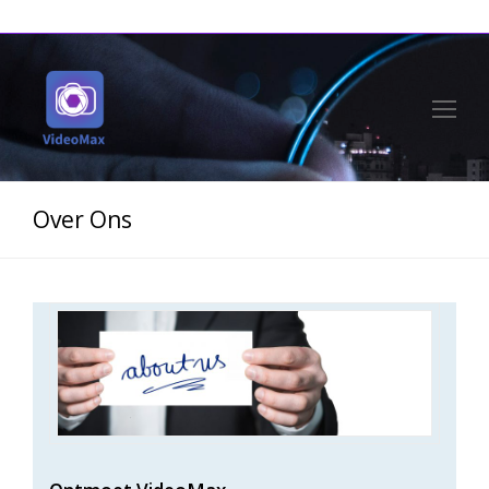
Op
Mo
Me
Over Ons